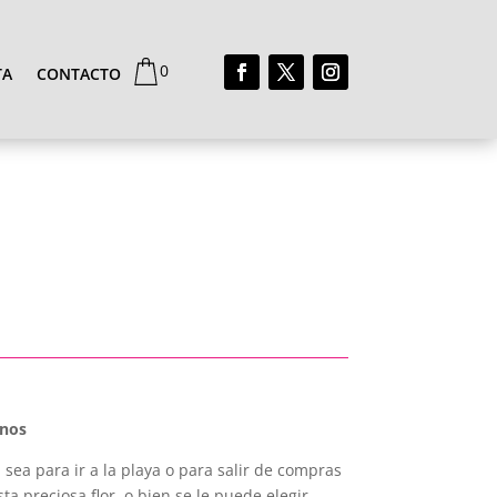
0
TA
CONTACTO
onos
 sea para ir a la playa o para salir de compras
a preciosa flor, o bien se le puede elegir