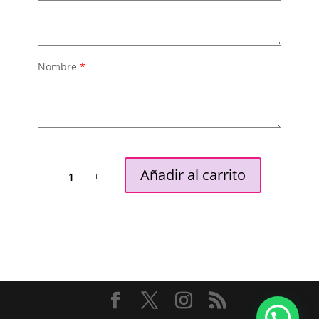
Nombre
*
Neceser
Añadir al carrito
Inicial
/nombre
con
corazón
cantidad