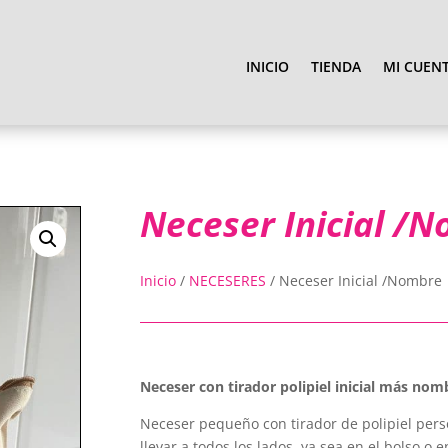
INICIO
TIENDA
MI CUEN
Neceser Inicial /
Inicio
/
NECESERES
/
Neceser Inicial /Nombre
Neceser con tirador polipiel inicial más nom
Neceser pequeño con tirador de polipiel perso
llevar a todos los lados, ya sea en el bolso o e