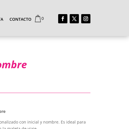
0
TA
CONTACTO
Nombre
bre
nalizado con inicial y nombre. Es ideal para
n la maleta de viaje.