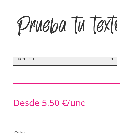
Prueba tu texto
Fuente 1
▾
Desde
5.50
€
/und
Color